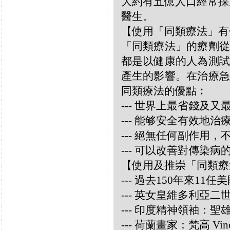
大約有五億人口經常採
醫生。
【使用「同類療法」有
「同類療法」的療劑從
都是以健康的人為測試
產生的影響。在治療急
同類療法的優點︰
--- 世界上最省錢及
--- 能够安全有效地
--- 絕無任何副作用
--- 可以改善對傳染病
【使用及推崇「同類療
--- 過去150年來1
--- 英女皇維多利亞
--- 印度精神領袖：聖雄甘地
--- 荷蘭畫家：梵高 Vincen