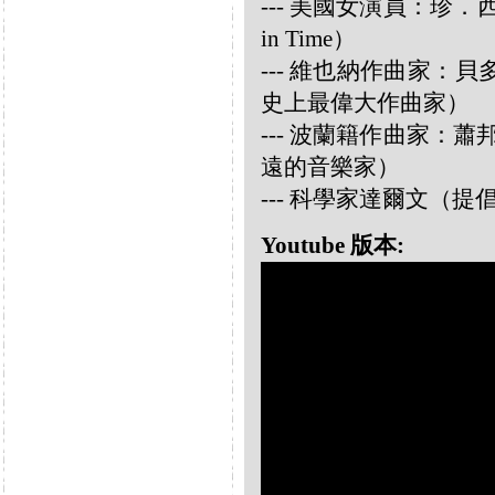
--- 美國女演員：珍．西摩兒
in Time）
--- 維也納作曲家：貝多芬 
史上最偉大作曲家）
--- 波蘭籍作曲家：蕭邦 
遠的音樂家）
--- 科學家達爾文（
Youtube 版本: