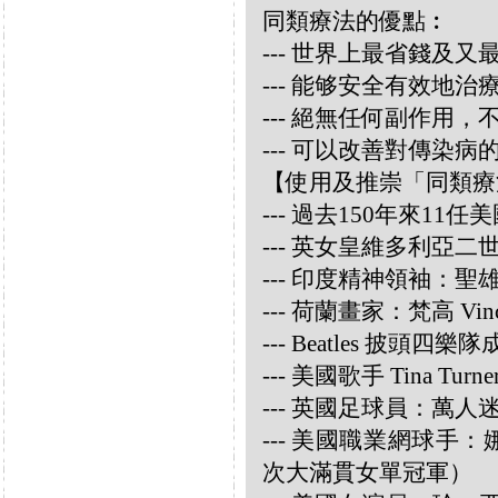
同類療法的優點︰
--- 世界上最省錢及
--- 能够安全有效地
--- 絕無任何副作用
--- 可以改善對傳染病
【使用及推崇「同類療
--- 過去150年來1
--- 英女皇維多利亞
--- 印度精神領袖：聖雄甘地
--- 荷蘭畫家：梵高 Vincen
--- Beatles 披頭四樂隊成員
--- 美國歌手 Tina Turne
--- 英國足球員：萬人迷大衛
--- 美國職業網球手：娜華締
次大滿貫女單冠軍）