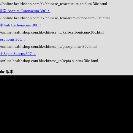
://online.healthshop.com.hk/chinese_tc/aceticum-acidum-30c.html
辛 Asarum Europaeum 30C：
://online.healthshop.com.hk/chinese_tc/asarum-europaeum-30c.html
Kali Carbonicum 30C：
//online.healthshop.com.hk/chinese_tc/kali-carbonicum-30c.html
osphorus 30C：
//online.healthshop.com.hk/chinese_tc/phosphorus-30c.html
Sepia Succus 30C：
//online.healthshop.com.hk/chinese_tc/sepia-succus-30c.html
ube 版本: