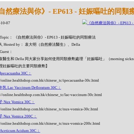
自然療法與你》- EP613 - 妊娠嘔吐的同類
-10-07
Topic： 《自然療法與你》- EP613 - 妊娠嘔吐的同類療法
 Hosted by： 袁大明（自然療法醫生）、Della
Guest：
醫生和 Della 同大家分享如何使用同類療劑處理「妊娠嘔吐」（morning sickn
理妊娠嘔吐的主要同類療劑】
pecacuanha 30C：
//online.healthshop.com.hk/chinese_tc/ipecacuanha-30c.html
 Lac Vaccinum Defloratum 30C：
://online.healthshop.com.hk/chinese_tc/lac-vaccinum-30c.html
 Nux Vomica 30C：
//online.healthshop.com.hk/chinese_tc/nux-vomica-30c.html
 Nux Vomica 200C：
//online.healthshop.com.hk/chinese_tc/nux-vomica-200c.html
ceticum Acidum 30C：