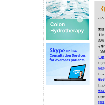
《
2022
主題 
主持人
嘉賓 
今集袁
【處
吐根 I
http:
脫脂牛乳
https
馬錢子
http:
馬錢子
http:
醋酸 A