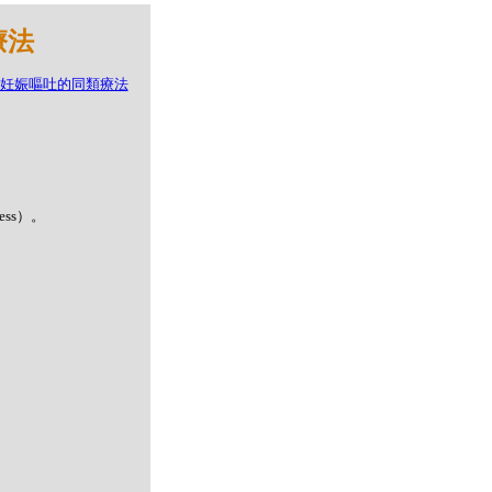
療法
ess）。