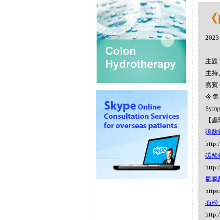
《
2023
主題 
主持人
嘉賓 
今集
Sym
【處
碳酸鋇 
http:
碳酸鈣 
http:
氫氟酸 
https
石松 L
http: