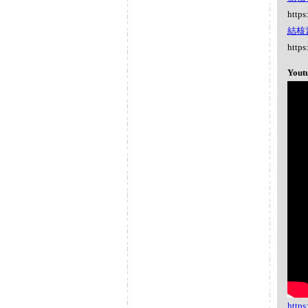
https
結核素 
https
Yout
http