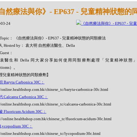
自然療法與你》- EP637 - 兒童精神狀態
-03-24
Topic： 《自然療法與你》- EP637 - 兒童精神狀態的同類療法
 Hosted by： 袁大明 自然療法醫生、Della
Guest：
袁醫生和 Della 同大家分享如何使用同類療劑處理「兒童精神狀態」（Childr
ptioms）。
理兒童精神狀態的同類療劑】
Baryta Carbonica 30C：
//online.healthshop.com.hk/chinese_tc/baryta-carbonica-30c.html
Calcarea Carbonica 30C：
//online.healthshop.com.hk/chinese_tc/calcarea-carbonica-30c.html
Fluoricum Acidum 30C：
://online.healthshop.com.hk/chinese_tc/fluoricum-acidum-30c.html
ycopodium 30C：
//online.healthshop.com.hk/chinese_tc/lycopodium-30c.html