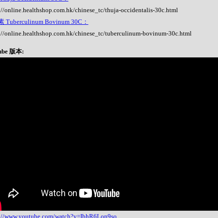
://online.healthshop.com.hk/chinese_tc/thuja-occidentalis-30c.html
Tuberculinum Bovinum 30C：
://online.healthshop.com.hk/chinese_tc/tuberculinum-bovinum-30c.html
ube 版本:
s://www.youtube.com/watch?v=IbhR6Lon9so