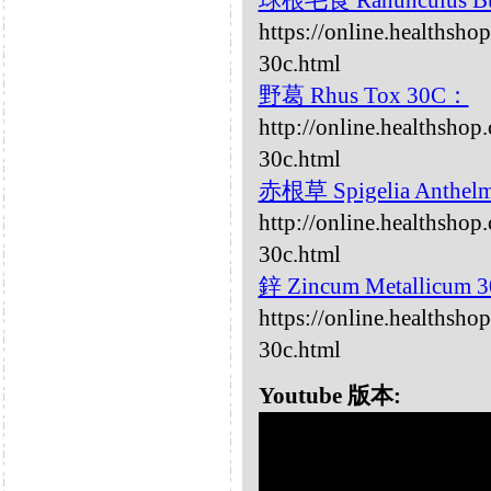
球根毛茛 Ranunculus Bu
https://online.healthsho
30c.html
野葛 Rhus Tox 30C：
http://online.healthsho
30c.html
赤根草 Spigelia Anthelm
http://online.healthshop
30c.html
鋅 Zincum Metallicum
https://online.healthsh
30c.html
Youtube 版本: