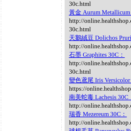
30c.html
黃金 Aurum Metallicu
http://online.healthsho
30c.html
天鵝絨豆 Dolichos Prur
http://online.healthshop
石墨 Graphites 30C：
http://online.healthshop
30c.html
變色鳶尾 Iris Versicolo
https://online.healthsho
南美蛇毒 Lachesis 30C
http://online.healthshop
瑞香 Mezereum 30C：
http://online.healthsho