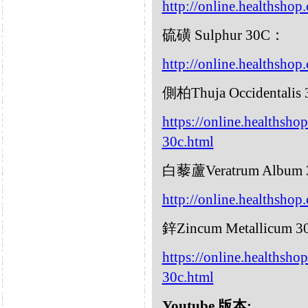
http://online.healthshop
硫磺 Sulphur 30C：
http://online.healthshop
側柏Thuja Occidentalis
https://online.healthsho
30c.html
白藜蘆Veratrum Album
http://online.healthsho
鋅Zincum Metallicum 
https://online.healthsh
30c.html
Youtube 版本: