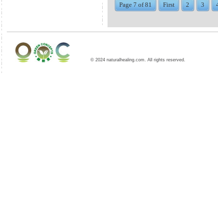
Page 7 of 81
First
2
3
© 2024 naturalhealing.com. All rights reserved.