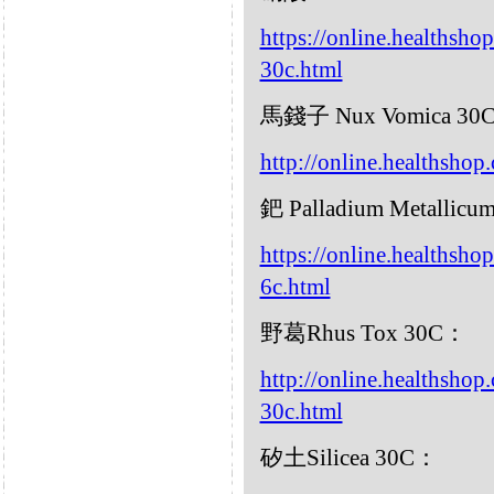
https://online.healthsho
30c.html
馬錢子 Nux Vomica 30
http://online.healthsho
鈀 Palladium Metallic
https://online.healthsho
6c.html
野葛Rhus Tox 30C：
http://online.healthsho
30c.html
矽土Silicea 30C：