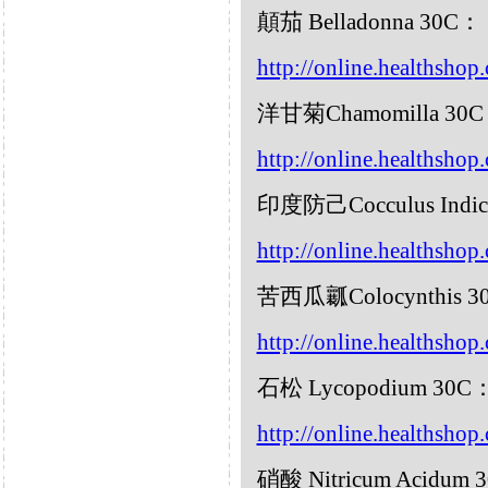
顛茄 Belladonna 30C：
http://online.healthsho
洋甘菊Chamomilla 30
http://online.healthsho
印度防己Cocculus Indic
http://online.healthshop
苦西瓜瓤Colocynthis 3
http://online.healthshop
石松 Lycopodium 30C
http://online.healthsho
硝酸 Nitricum Acidum 