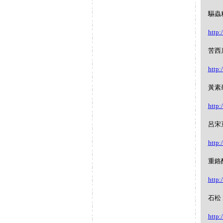
驅蟲籽 
http:
苦西瓜
http:
黃素馨
http:
呂宋豆I
http:
重鉻酸鉀
http:
石松 L
http: