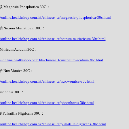
Magnesia Phosphorica 30C：
//online.healthshop.com.hk/chinese_tc/magnesia-phosphorica-30c.html
Natrum Muriaticum 30C：
//online.healthshop.com.hk/chinese_tc/natrum-muriaticum-30c.html
itricum Acidum 30C：
://online.healthshop.com.hk/chinese_tc/nitricum-acidum-30c.html
 Nux Vomica 30C：
//online.healthshop.com.hk/chinese_tc/nux-vomica-30c.html
sphorus 30C：
//online.healthshop.com.hk/chinese_tc/phosphorus-30c.html
ulsatilla Nigricans 30C：
//online.healthshop.com.hk/chinese_tc/pulsatilla-nigricans-30c.html