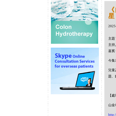
《
星
2025
主題 
主持人
嘉賓 
今集
兒童
題、
【處
山金車 
http: