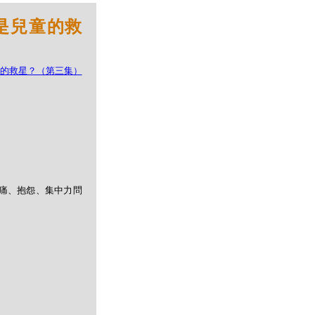
法是兒童的救
痛、抱怨、集中力問