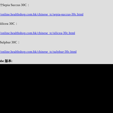
epia Succus 30C：
//online.healthshop.com.hk/chinese_tc/sepia-succus-30c.html
licea 30C：
//online.healthshop.com.hk/chinese_tc/silicea-30c.html
ulphur 30C：
//online.healthshop.com.hk/chinese_tc/sulphur-30c.html
ube 版本: