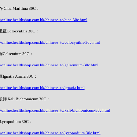
Cina Maritima 30C：
//online.healthshop.com.hk/chinese_tc/cina-30c.html
瓤Colocynthis 30C：
//online.healthshop.com.hk/chinese_tc/colocynthis-30c.html
Gelsemium 30C：
//online.healthshop.com.hk/chinese_tc/gelsemium-30c.html
gnatia Amara 30C：
//online.healthshop.com.hk/chinese_tc/ignatia.html
 Kali Bichromicum 30C：
//online.healthshop.com.hk/chinese_tc/kali-bichromicum-30c.html
ycopodium 30C：
//online.healthshop.com.hk/chinese_tc/lycopodium-30c.html