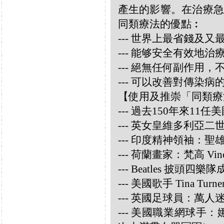
產生的影響。在治療急
同類療法的優點︰
--- 世界上最省錢及
--- 能够安全有效地
--- 絕無任何副作用
--- 可以改善對傳染病
【使用及推崇「同類療
--- 過去150年來1
--- 英女皇維多利亞
--- 印度精神領袖：聖雄甘地
--- 荷蘭畫家：梵高 Vincen
--- Beatles 披頭四樂隊成員
--- 美國歌手 Tina Turne
--- 英國足球員：萬人迷大衛
--- 美國職業網球手：娜華締