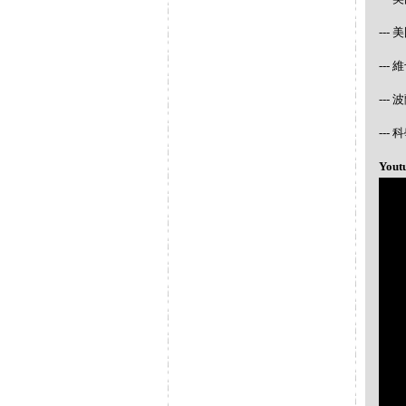
---
---
---
--
Yout