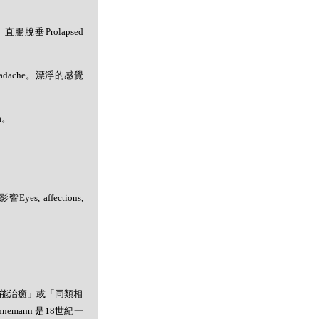
a。直腸脫垂Prolapsed
eadache。漂浮的感覺
a。
s, affections,
者能治癒」或「同類相
mann 是18世紀一