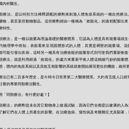
國內科醫生。
類療法」是以特別方法稀釋調配的療劑來刺激人體免疫系統的一種自然療法
礦物，甚至某些動物製品。這些療劑經由一種稱為「效能化」的過程配製出來
療特性。
類療法」是一種以能量為理論基礎的醫療體系，它認為人體是具有能量場或生
代物理學中得知，表面看來呈現固體形式的人體，其實是稠密的能量場。這
都可能引發出疾病，這時另一種具有治療效能的能量形式則可使我們重新恢復
類療法」就是利用經過「效能化」的處方來重新平衡人體這精緻巧妙的能量體
態，體內的免疫系統以及其他互相影響的系統就會開始展現更佳的機能，維持
療法已有二百多年歴史，是今時今日世界第二大醫療體系。大約有五億人口經常
註冊的專業同類療法醫生。
用「同類療法」有什麽好處？】
類療法」的療劑從未在其它動物身上做過試驗，因為它們全都是以健康的人為
了解它們在人體上所產生的影響。在治療急病、慢性病及奇難雜症尤其顯著，