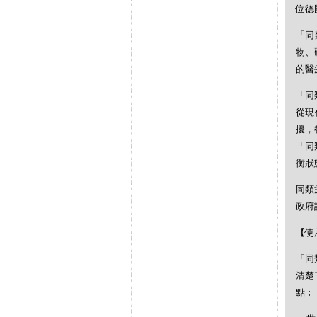
位德
「同
物、
的醫
「同
從現
擾，
「同
衡狀
同類
政府
【使
「同
清楚
點︰