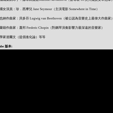
 美國女演員：珍．西摩兒 Jane Seymour（主演電影 Somewhere in Time）
 維也納作曲家：貝多芬 Lugwig van Beethoven（被公認為音樂史上最偉大作曲家
 波蘭籍作曲家：蕭邦 Frederic Chopin（對鋼琴演奏影響力最深遠的音樂家）
- 科學家達爾文（提倡進化論）等等
ube 版本: