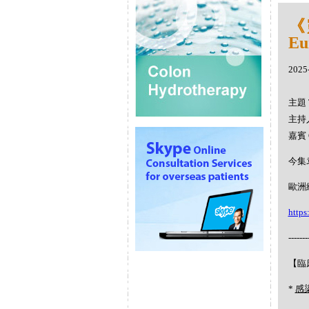
《
Eu
2025
主題 
主持人
嘉賓 
今集
歐洲細
https
-------
【臨
*
感染