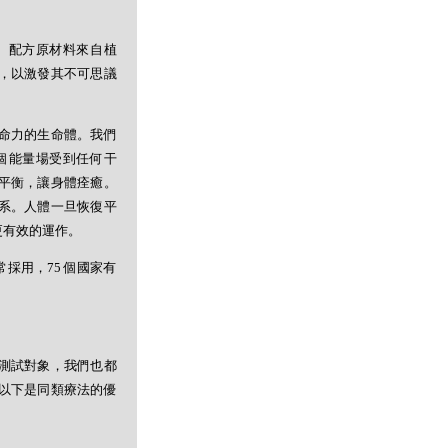
。配方原材料來自植
，以激發其不可思議
命力的生命體。我們
個能量場受到任何干
平衡，讓身體痊癒。
系。人體一旦恢復平
更有效的運作。
採用，75 個國家有
測試對象，我們也都
以下是同類療法的優