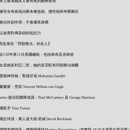
- 世界上最省錢及又最有效的醫療體系
- 能够安全有效地治療各種急病、慢性病和奇難雜症
- 絕無任何副作用，不會傷害身體
- 可以改善對傳染病的抵抗力
用及推崇「同類療法」的名人】
- 過去150年來11任美國總統：包括林肯及克林頓
- 英女皇維多利亞二世，她的皇宮駐有同類療法御醫
 印度精神領袖：聖雄甘地 Mahatma Gandhi
荷蘭畫家：梵高 Vincent Willem van Gogh
Beatles 披頭四樂隊成員：Paul McCartney 及 George Harrison
美國歌手 Tina Turner
 英國足球員：萬人迷大衛‧碧咸 David Beckham
 美國職業網球手：娜華締露娃Martina Navratilova（曾奪取 18 次大滿貫女單冠軍