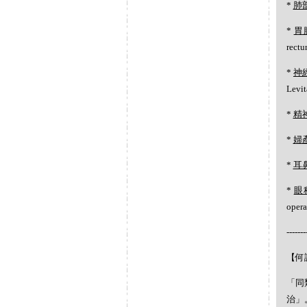
*
肺
*
胃
rec
*
神
Levi
*
精
*
婦
*
耳
*
眼
oper
-------
【何謂
「同
治」