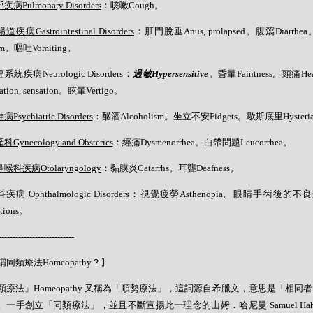
部疾病
Pulmonary Disorders
：咳嗽Cough。
腸道疾病
Gastrointestinal Disorders
：肛門脫垂Anus, prolapsed。腹瀉Diarrhe
tum。嘔吐Vomiting。
經系統疾病
Neurologic Disorders
：
過敏
Hypersensitive
。昏暈Faintness。頭痛H
tation, sensation。眩暈Vertigo。
神病
Psychiatric Disorders
：酗酒Alcoholism。坐立不安Fidgets。歇斯底里Hysteri
產科
Gynecology and Obsterics
：經痛Dysmenorrhea。白帶問題Leucorrhea。
鼻喉科疾病
Otolaryngology
：黏膜炎Catarrhs。耳聾Deafness。
科疾病
Ophthalmologic Disorders
：視覺疲勞Asthenopia。眼睛手術後的不良影響Eye
ations。
---------------------------
同類療法Homeopathy？】
類療法」Homeopathy 又稱為「順勢療法」，這詞源自希臘文，意思是「相同
。一手創立「同類療法」，並且不斷宣揚此一理念的山姆．哈尼曼 Samuel Hahne