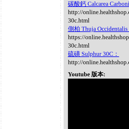
碳酸鈣 Calcarea Carbon
http://online.healthshop
30c.html
側柏 Thuja Occidentali
https://online.healthsho
30c.html
硫磺 Sulphur 30C：
http://online.healthshop
Youtube 版本: