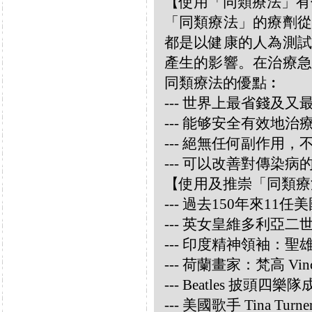
【使用「同類療法」有
「同類療法」的療劑從
都是以健康的人為測試
產生的影響。在治療急
同類療法的優點︰
--- 世界上最省錢及
--- 能够安全有效地
--- 絕無任何副作用
--- 可以改善對傳染病
【使用及推崇「同類療
--- 過去150年來1
--- 英女皇維多利亞
--- 印度精神領袖：聖雄甘地
--- 荷蘭畫家：梵高 Vincen
--- Beatles 披頭四樂隊成員
--- 美國歌手 Tina Turne