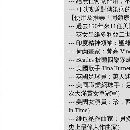
--- 絕無任何副作用
--- 可以改善對傳染病
【使用及推崇「同類療
--- 過去150年來1
--- 英女皇維多利亞
--- 印度精神領袖：聖雄甘地
--- 荷蘭畫家：梵高 Vincen
--- Beatles 披頭四樂隊成員
--- 美國歌手 Tina Turne
--- 英國足球員：萬人迷大衛
--- 美國職業網球手：娜華締
次大滿貫女單冠軍）
--- 美國女演員：珍．西摩兒
in Time）
--- 維也納作曲家：貝多芬 
史上最偉大作曲家）