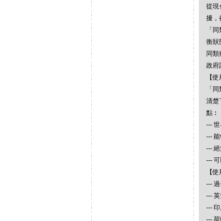
從現
擾，
「同
衡狀
同類
政府
【使
「同
清楚
點︰
--
--
--
--
【使
--
--
---
--- 