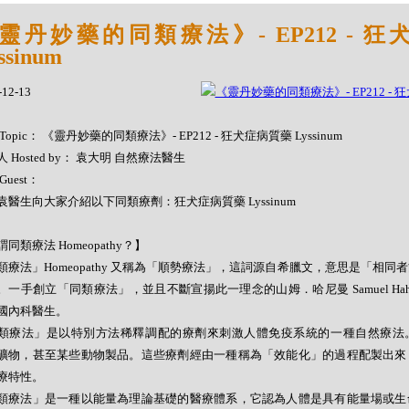
靈丹妙藥的同類療法》- EP212 - 
ssinum
-12-13
Topic： 《靈丹妙藥的同類療法》- EP212 - 狂犬症病質藥 Lyssinum
 Hosted by： 袁大明 自然療法醫生
Guest：
袁醫生向大家介紹以下同類療劑：狂犬症病質藥 Lyssinum
同類療法 Homeopathy？】
類療法」Homeopathy 又稱為「順勢療法」，這詞源自希臘文，意思是「相同
。一手創立「同類療法」，並且不斷宣揚此一理念的山姆．哈尼曼 Samuel Hahne
國內科醫生。
類療法」是以特別方法稀釋調配的療劑來刺激人體免疫系統的一種自然療法
礦物，甚至某些動物製品。這些療劑經由一種稱為「效能化」的過程配製出來
療特性。
類療法」是一種以能量為理論基礎的醫療體系，它認為人體是具有能量場或生