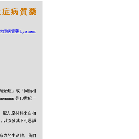
狂犬症病質藥
者能治癒」或「同類相
mann 是18世紀一
。配方原材料來自植
，以激發其不可思議
命力的生命體。我們