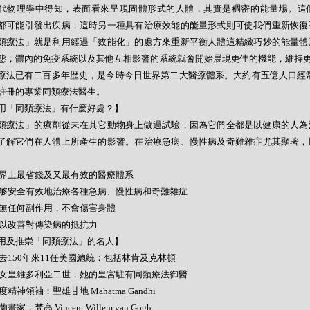
代物理學中得知，表面看來呈現固體形式的人體，其實是稠密的能量場。這
都可能引發出疾病，這時另一種具有治療效能的能量形式則可使我們重新恢復
類療法」就是利用經過「效能化」的處方來重新平衡人體這精緻巧妙的能量體
態，體內的免疫系統以及其他互相影響的系統就會開始展現更佳的機能，維持
療法已有二百多年歴史，是今時今日世界第二大醫療體系。大約有五億人口經常
註冊的專業同類療法醫生。
用「同類療法」有什麽好處？】
類療法」的療劑從未在其它動物身上做過試驗，因為它們全都是以健康的人為
了解它們在人體上所產生的影響。在治療急病、慢性病及奇難雜症尤其顯著，
- 世界上最省錢及又最有效的醫療體系
- 能够安全有效地治療各種急病、慢性病和奇難雜症
- 絕無任何副作用，不會傷害身體
- 可以改善對傳染病的抵抗力
用及推崇「同類療法」的名人】
- 過去150年來11任美國總統：包括林肯及克林頓
- 英女皇維多利亞二世，她的皇宮駐有同類療法御醫
 印度精神領袖：聖雄甘地 Mahatma Gandhi
荷蘭畫家：梵高 Vincent Willem van Gogh