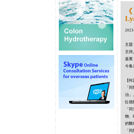
《
Ly
2023
主題 
主持人
嘉賓 
今集
【何謂
「同
治」
位德
「同
物、
的醫
「同