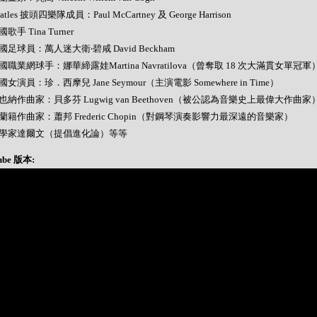
Beatles 披頭四樂隊成員：Paul McCartney 及 George Harrison
美國歌手 Tina Turner
 英國足球員：萬人迷大衛‧碧咸 David Beckham
 美國職業網球手：娜華締露娃Martina Navratilova（曾奪取 18 次大滿貫女單冠軍
 美國女演員：珍．西摩兒 Jane Seymour（主演電影 Somewhere in Time）
 維也納作曲家：貝多芬 Lugwig van Beethoven（被公認為音樂史上最偉大作曲家
 波蘭籍作曲家：蕭邦 Frederic Chopin（對鋼琴演奏影響力最深遠的音樂家）
- 科學家達爾文（提倡進化論）等等
ube 版本: