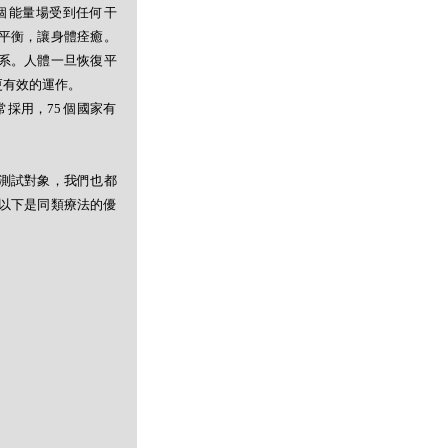
個能量場受到任何干
平衡，讓身體痊癒。
系。人體一旦恢復平
更有效的運作。
採用，75 個國家有
測試對象，我們也都
以下是同類療法的優