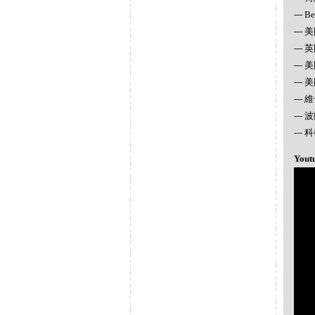
--- 
--- 
---
---
---
---
---
--
Yout