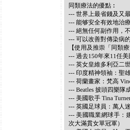
同類療法的優點︰
--- 世界上最省錢及
--- 能够安全有效地
--- 絕無任何副作用
--- 可以改善對傳染病
【使用及推崇「同類療
--- 過去150年來1
--- 英女皇維多利亞
--- 印度精神領袖：聖雄甘地
--- 荷蘭畫家：梵高 Vincen
--- Beatles 披頭四樂隊成員
--- 美國歌手 Tina Turne
--- 英國足球員：萬人迷大衛
--- 美國職業網球手：娜華締
次大滿貫女單冠軍）