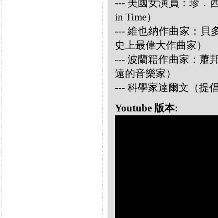
--- 美國女演員：珍．西摩兒
in Time）
--- 維也納作曲家：貝多芬 
史上最偉大作曲家）
--- 波蘭籍作曲家：蕭邦 
遠的音樂家）
--- 科學家達爾文（
Youtube 版本: