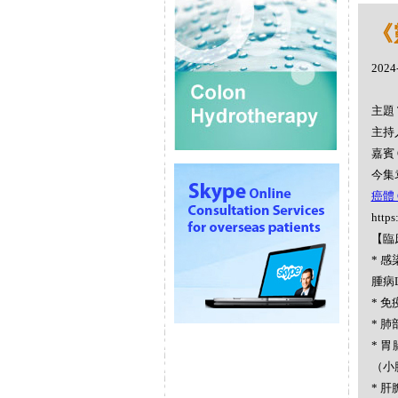
《
2024
主題 
主持人
嘉賓 
今集
癌體 C
https
【臨
* 感染
腫病L
* 免疫
* 肺
* 胃腸
（小腸
* 肝膽