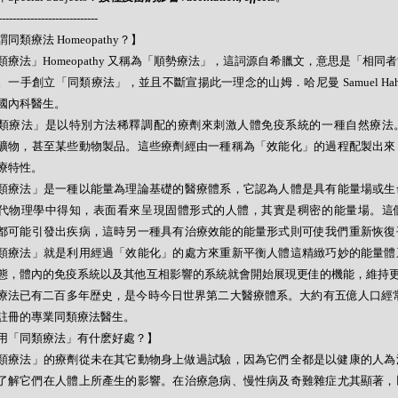
----------------------------
同類療法 Homeopathy？】
類療法」Homeopathy 又稱為「順勢療法」，這詞源自希臘文，意思是「相同
。一手創立「同類療法」，並且不斷宣揚此一理念的山姆．哈尼曼 Samuel Hahne
國內科醫生。
類療法」是以特別方法稀釋調配的療劑來刺激人體免疫系統的一種自然療法
礦物，甚至某些動物製品。這些療劑經由一種稱為「效能化」的過程配製出來
療特性。
類療法」是一種以能量為理論基礎的醫療體系，它認為人體是具有能量場或生
代物理學中得知，表面看來呈現固體形式的人體，其實是稠密的能量場。這
都可能引發出疾病，這時另一種具有治療效能的能量形式則可使我們重新恢復
類療法」就是利用經過「效能化」的處方來重新平衡人體這精緻巧妙的能量體
態，體內的免疫系統以及其他互相影響的系統就會開始展現更佳的機能，維持
療法已有二百多年歴史，是今時今日世界第二大醫療體系。大約有五億人口經常
註冊的專業同類療法醫生。
用「同類療法」有什麽好處？】
類療法」的療劑從未在其它動物身上做過試驗，因為它們全都是以健康的人為
了解它們在人體上所產生的影響。在治療急病、慢性病及奇難雜症尤其顯著，