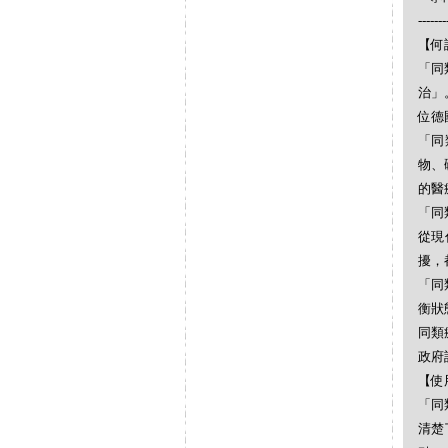
-------
【何謂
「同
治」
位德
「同
物、
的醫
「同
從現
擾，
「同
衡狀
同類
政府
【使
「同
清楚