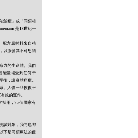
者能治癒」或「同類相
mann 是18世紀一
。配方原材料來自植
，以激發其不可思議
命力的生命體。我們
個能量場受到任何干
平衡，讓身體痊癒。
系。人體一旦恢復平
更有效的運作。
採用，75 個國家有
測試對象，我們也都
以下是同類療法的優