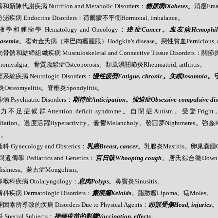
和新陳代謝疾病 Nutrition and Metabolic Disorders：
糖尿病Diabetes
。消瘦Emac
泌疾病 Endocrine Disorders：荷爾蒙不平衡Hormonal, imbalance。
液學和腫瘤學 Hematology and Oncology：
癌症Cancer。血友病Hemop
lasemia
。霍奇金氏病（淋巴肉瘤腫脹）Hodgkin's disease。惡性貧血Pernicious, a
骨骼和結締組織疾病 Musculoskeletal and Connective Tissue Disorders：關
romyalgia。骨質疏鬆症Osteoporosis。類風濕關節炎Rheumatoid, arthritis。
系統疾病 Neurologic Disorders：
慢性疲勞Fatigue, chronic。失眠Insomnia。守夜
steomyelitis。脊椎炎Spondylitis。
病 Psychiatric Disorders：
期待症Anticipation。強迫症Obsessive-compulsive dis
不足症候群Attention deficit syndrome。自閉症Autism。受驚Frig
iliation。過度活躍Hyperactivity。憂鬱Melancholy。發噩夢Nightmares。強姦
e。
科 Gynecology and Obsterics：
乳癌Breast, cancer
。乳腺炎Mastitis。卵巢囊腫Ovar
傳學 Pediatrics and Genetics：
百日咳Whooping cough
。唐氏綜合徵Down's
rfishness。蒙古症Mongolism。
鼻喉科疾病 Otolaryngology：
息肉Polyps
。鼻竇炎Sinusitis。
科疾病 Dermatologic Disorders：
瘢痕瘤Keloids
。脂肪瘤Lipoma。痣Moles。
因素所導致的疾病 Disorders Due to Physical Agents：
頭部受傷Head, injuries
。
 Special Subjects：
接種疫苗的影響Vaccination, effects
。