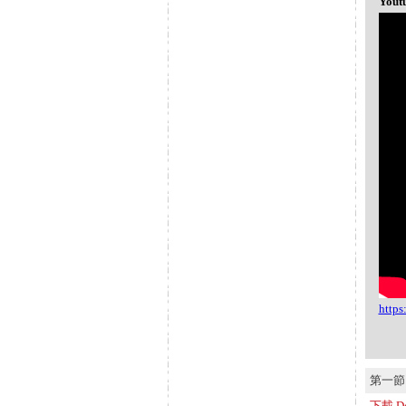
Yout
http
第一節 S
下載 Do