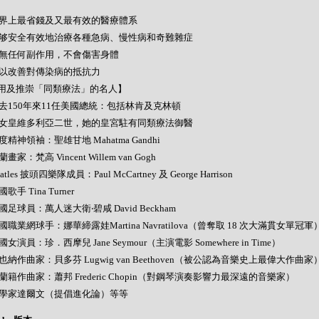
- 世界上最省錢及又最有效的醫療體系
- 能够安全有效地治療各種急病、慢性病和奇難雜症
- 絕無任何副作用，不會傷害身體
- 可以改善對傳染病的抵抗力
用及推崇「同類療法」的名人】
- 過去150年來11任美國總統：包括林肯及克林頓
- 英女皇維多利亞二世，她的皇宮駐有同類療法御醫
 印度精神領袖：聖雄甘地 Mahatma Gandhi
荷蘭畫家：梵高 Vincent Willem van Gogh
Beatles 披頭四樂隊成員：Paul McCartney 及 George Harrison
美國歌手 Tina Turner
 英國足球員：萬人迷大衛‧碧咸 David Beckham
 美國職業網球手：娜華締露娃Martina Navratilova（曾奪取 18 次大滿貫女單冠軍
 美國女演員：珍．西摩兒 Jane Seymour（主演電影 Somewhere in Time）
 維也納作曲家：貝多芬 Lugwig van Beethoven（被公認為音樂史上最偉大作曲家
 波蘭籍作曲家：蕭邦 Frederic Chopin（對鋼琴演奏影響力最深遠的音樂家）
- 科學家達爾文（提倡進化論）等等