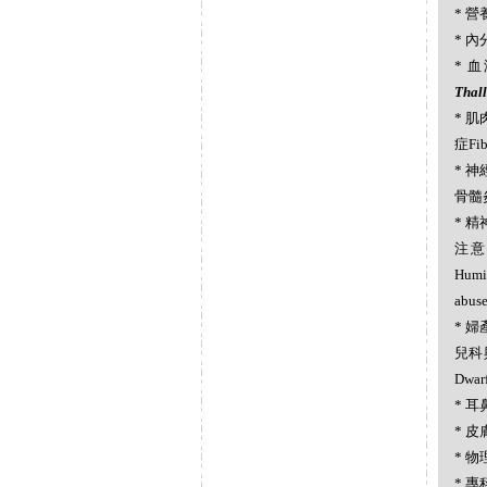
* 營養
* 內分
* 血
Thal
* 肌肉
症Fib
* 神經
骨髓炎O
* 精神
注意力
Hum
abus
* 婦產
兒科與遺
Dwa
* 耳
* 皮膚
* 物理
* 專科