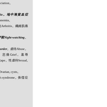
iation。
hilia。地中海貧血症
nemia。
節炎Arthritis。纖維肌痛
Night-watching
。
order
。虐待Abuse。
ht。悲痛Grief。羞辱
Rape。性虐待Sexual,
ian, cysts。
 syndrome。侏儒症