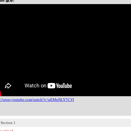
ube 版本:
s://www.youtube.com/watch?v=uEMpNLY7CVI
ection 1
wnload