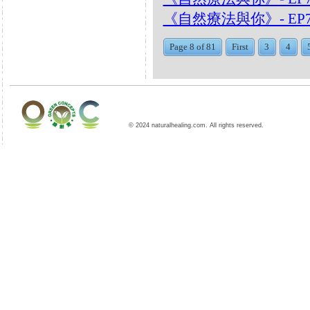
《自然療法與你》- EP7
Page 8 of 81
First
3
4
© 2024 naturalhealing.com. All rights reserved.