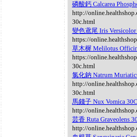
磷酸鈣 Calcarea Phosph
http://online.healthshop
30c.html
變色鳶尾 Iris Versicolo
https://online.healthsho
草木樨 Melilotus Offici
https://online.healthshop
30c.html
氯化鈉 Natrum Muriati
http://online.healthsho
30c.html
馬錢子 Nux Vomica 30
http://online.healthsho
芸香 Ruta Graveolens 
http://online.healthshop