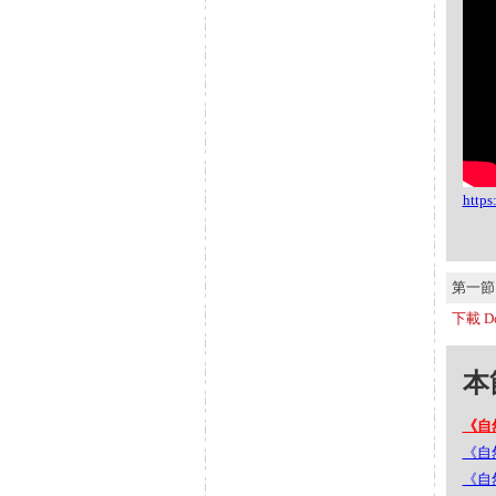
http
第一節 S
下載 Do
本節
《自
《自然
《自