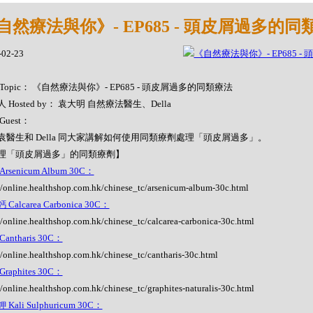
自然療法與你》- EP685 - 頭皮屑過多的同
-02-23
Topic： 《自然療法與你》- EP685 - 頭皮屑過多的同類療法
 Hosted by： 袁大明 自然療法醫生、Della
Guest：
袁醫生和 Della 同大家講解如何使用同類療劑處理「頭皮屑過多」。
理「頭皮屑過多」的同類療劑】
rsenicum Album 30C：
//online.healthshop.com.hk/chinese_tc/arsenicum-album-30c.html
Calcarea Carbonica 30C：
//online.healthshop.com.hk/chinese_tc/calcarea-carbonica-30c.html
antharis 30C：
//online.healthshop.com.hk/chinese_tc/cantharis-30c.html
raphites 30C：
//online.healthshop.com.hk/chinese_tc/graphites-naturalis-30c.html
Kali Sulphuricum 30C：