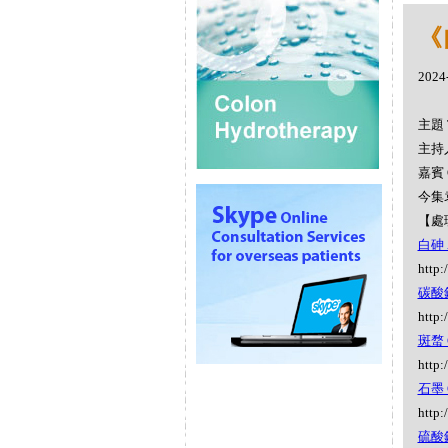
《
2024
主題 
主持人
嘉賓 
今集
【處
白砷 A
http:
碳酸鈣 
http:
斑蝥 C
http:
石墨 G
http:
硫酸鉀 