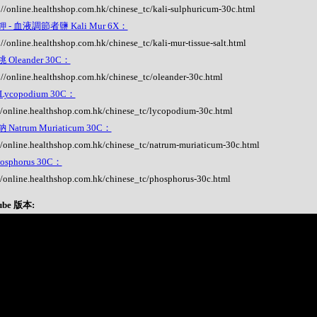
://online.healthshop.com.hk/chinese_tc/kali-sulphuricum-30c.html
 - 血液調節者鹽 Kali Mur 6X：
://online.healthshop.com.hk/chinese_tc/kali-mur-tissue-salt.html
 Oleander 30C：
://online.healthshop.com.hk/chinese_tc/oleander-30c.html
ycopodium 30C：
//online.healthshop.com.hk/chinese_tc/lycopodium-30c.html
Natrum Muriaticum 30C：
//online.healthshop.com.hk/chinese_tc/natrum-muriaticum-30c.html
osphorus 30C：
//online.healthshop.com.hk/chinese_tc/phosphorus-30c.html
ube 版本: