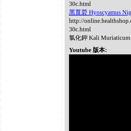
30c.html
黑莨菪 Hyoscyamus Nig
http://online.healthsho
30c.html
氯化鉀 Kali Muriaticum
Youtube 版本: